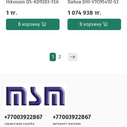
Hikvision DS-KD9203-FE6
Dahua DHI-VTO9541D-S3
1 тг.
1 074 938 тг.
В корзину
В корзину
1
2
+77003922867
+77003922867
справочная служба
интернет-магазин