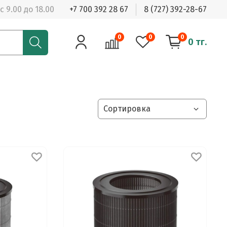
с 9.00 до 18.00
+7 700 392 28 67
8 (727) 392-28-67
0
0
0
0 тг.