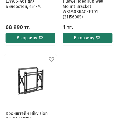
LVW06-46T для
Huawei IdeaHub Wall
видеостен, 45"-70"
Mount Bracket
WB1M0BRACKET01
(21156005)
68 990 тг.
1 тг.
В корзину
В корзину
Кронштейн Hikvision