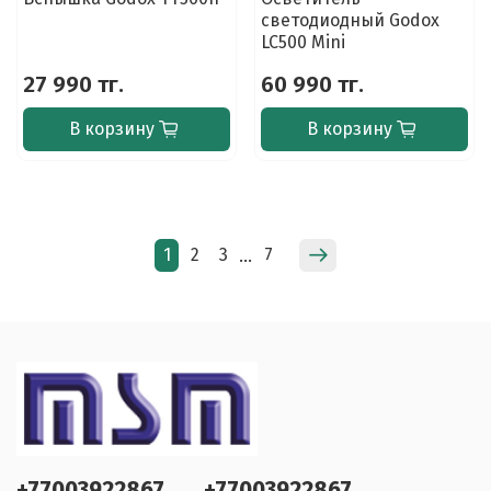
светодиодный Godox
LC500 Mini
27 990 тг.
60 990 тг.
В корзину
В корзину
1
2
3
7
…
+77003922867
+77003922867