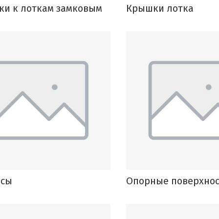
и к лоткам замковым
Крышки лотка
есы
Опорные поверхно