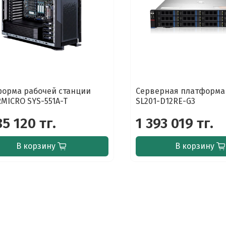
орма рабочей станции
Серверная платформа 
MICRO SYS-551A-T
SL201-D12RE-G3
85 120 тг.
1 393 019 тг.
В корзину
В корзину