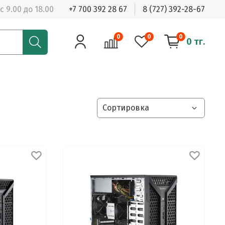
с 9.00 до 18.00
+7 700 392 28 67
8 (727) 392-28-67
0
0
0
0 тг.