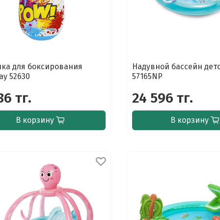
ка для боксирования
Надувной бассейн детс
ay 52630
57165NP
86 тг.
24 596 тг.
В корзину
В корзину