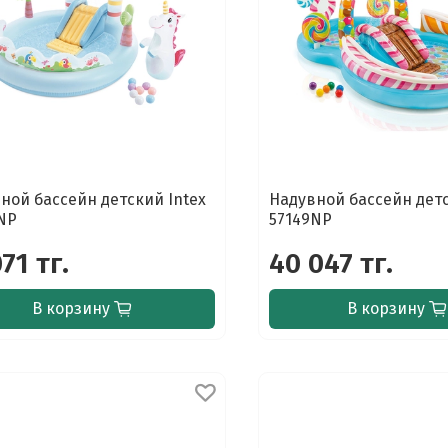
ной бассейн детский Intex
Надувной бассейн детс
NP
57149NP
071 тг.
40 047 тг.
В корзину
В корзину