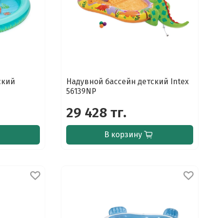
ский
Надувной бассейн детский Intex
56139NP
29 428 тг.
В корзину