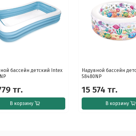
ной бассейн детский Intex
Надувной бассейн детс
4NP
58480NP
779 тг.
15 574 тг.
В корзину
В корзину