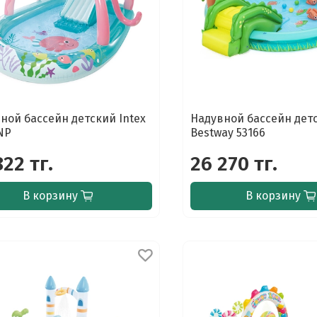
ной бассейн детский Intex
Надувной бассейн дет
NP
Bestway 53166
822 тг.
26 270 тг.
В корзину
В корзину