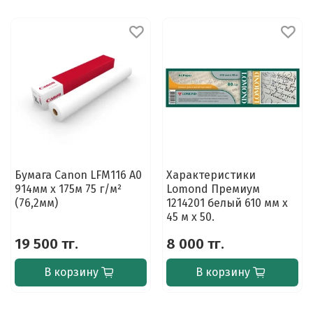
Бумага Canon LFM116 A0
Характеристики
914мм x 175м 75 г/м²
Lomond Премиум
(76,2мм)
1214201 белый 610 мм x
45 м x 50.
19 500 тг.
8 000 тг.
В корзину
В корзину