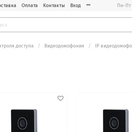
оставка
Оплата
Контакты
Вход
Пн-Пт 
нтроля доступа
Видеодомофония
IP видеодомоф