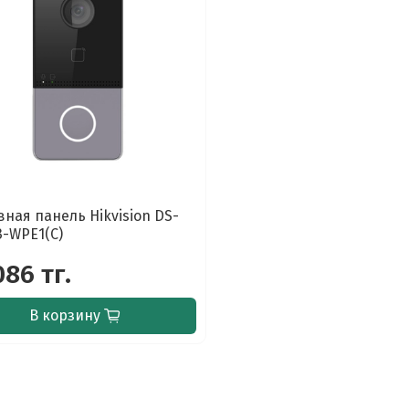
ная панель Hikvision DS-
3-WPE1(C)
086 тг.
В корзину