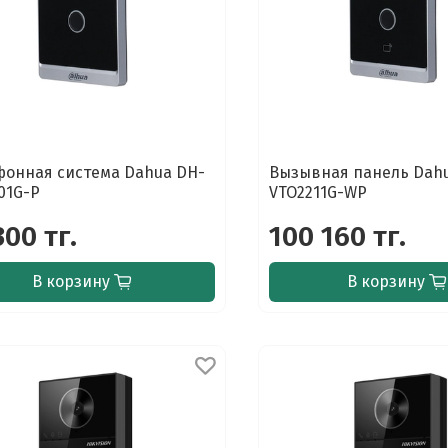
онная система Dahua DH-
Вызывная панель Dahu
01G-P
VTO2211G-WP
300 тг.
100 160 тг.
В корзину
В корзину