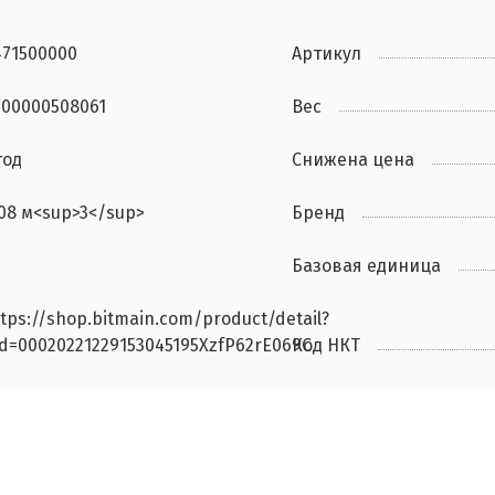
471500000
Артикул
000000508061
Вес
год
Снижена цена
.08 м<sup>3</sup>
Бренд
Базовая единица
tps://shop.bitmain.com/product/detail?
id=00020221229153045195XzfP62rE069C
Код НКТ