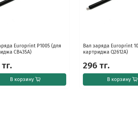
аряда Europrint P1005 (для
Вал заряда Europrint 1
иджа CB435A)
картриджа Q2612A)
 тг.
296 тг.
В корзину
В корзину