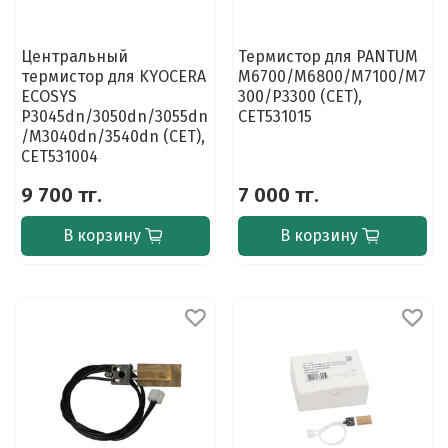
Центральный
Термистор для PANTUM
термистор для KYOCERA
M6700/M6800/M7100/M7
ECOSYS
300/P3300 (CET),
P3045dn/3050dn/3055dn
CET531015
/M3040dn/3540dn (CET),
CET531004
9 700 тг.
7 000 тг.
В корзину
В корзину