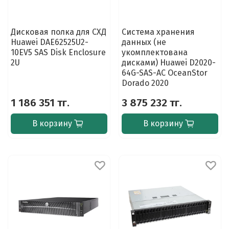
Дисковая полка для СХД
Система хранения
Huawei DAE62525U2-
данных (не
10EV5 SAS Disk Enclosure
укомплектована
2U
дисками) Huawei D2020-
64G-SAS-AC OceanStor
Dorado 2020
1 186 351 тг.
3 875 232 тг.
В корзину
В корзину