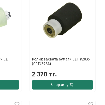
и CET
Ролик захвата бумаги CET P2035
(CET4398A)
2 370 тг.
В корзину