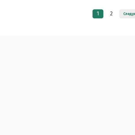
1
2
Следу