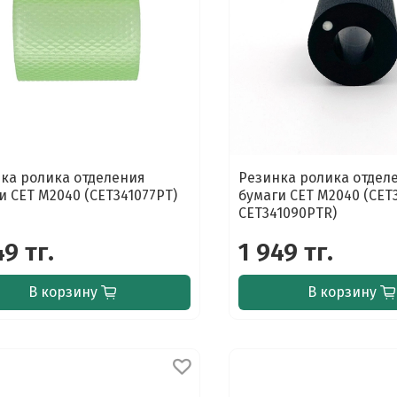
ка ролика отделения
Резинка ролика отдел
и CET M2040 (CET341077PT)
бумаги CET M2040 (CET
CET341090PTR)
49 тг.
1 949 тг.
В корзину
В корзину