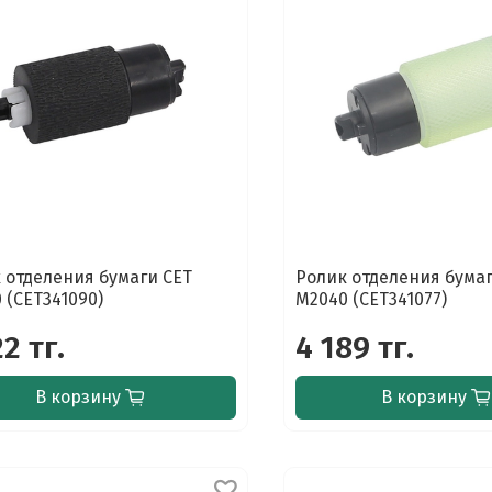
 отделения бумаги CET
Ролик отделения бумаг
 (CET341090)
M2040 (CET341077)
22 тг.
4 189 тг.
В корзину
В корзину