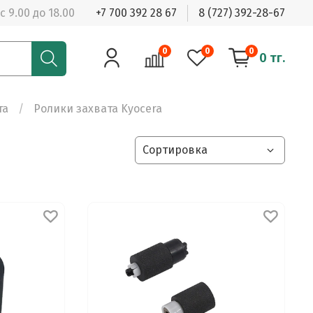
с 9.00 до 18.00
+7 700 392 28 67
8 (727) 392-28-67
0
0
0
0 тг.
та
Ролики захвата Kyocera