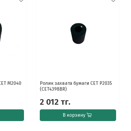
CET M2040
Ролик захвата бумаги CET P2035
(CET4398BR)
2 012 тг.
В корзину