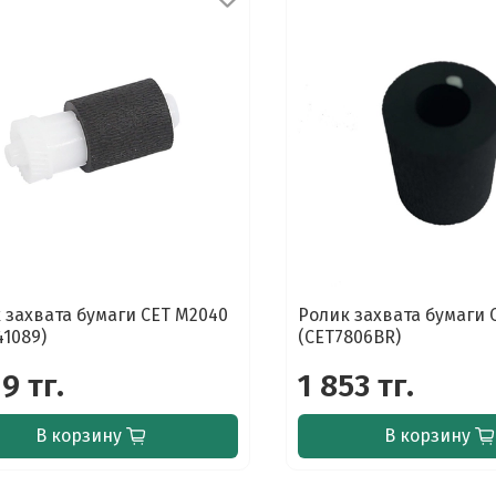
 захвата бумаги CET M2040
Ролик захвата бумаги 
41089)
(CET7806BR)
19 тг.
1 853 тг.
В корзину
В корзину