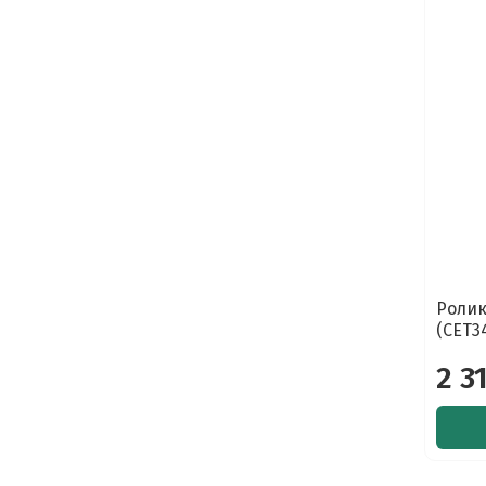
Ролик
(CET3
2 3