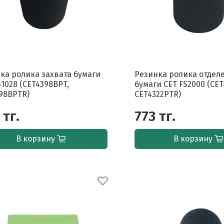
ка ролика захвата бумаги
Резинка ролика отдел
S1028 (CET4398BPT,
бумаги CET FS2000 (CET
98BPTR)
CET4322PTR)
 тг.
773 тг.
В корзину
В корзину