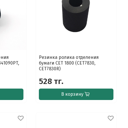
ения
Резинка ролика отделения
341090PT,
бумаги CET 1800 (CET7830,
CET7830R)
528 тг.
В корзину