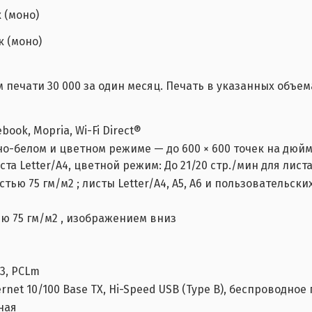
к (моно)
ек (моно)
печати 30 000 за один месяц. Печать в указанных объем
book, Mopria, Wi-Fi Direct®
о-белом и цветном режиме — до 600 × 600 точек на дюй
ста Letter/A4, цветной режим: До 21/20 стр./мин для листа
тью 75 гм/м2 ; листы Letter/A4, A5, A6 и пользовательских 
ью 75 гм/м2 , изображением вниз
 3, PCLm
ernet 10/100 Base TX, Hi-Speed USB (Type B), беспроводное
ная