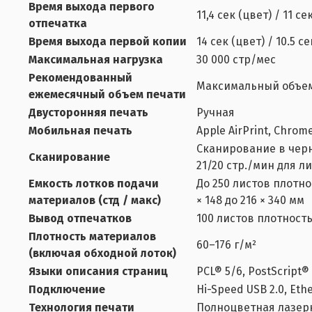
Время выхода первого
11,4 сек (цвет) / 11 се
отпечатка
Время выхода первой копии
14 сек (цвет) / 10.5 с
Максимальная нагрузка
30 000 стр/мес
Рекомендованный
Максимальный объем 
ежемесячный объем печати
Двусторонняя печать
Ручная
Мобильная печать
Apple AirPrint, Chrome
Сканирование в черн
Сканирование
21/20 стр./мин для ли
Емкость лотков подачи
До 250 листов плотнос
материалов (стд / макс)
× 148 до 216 × 340 мм
Вывод отпечатков
100 листов плотност
Плотность материалов
60–176 г/м²
(включая обходной лоток)
Языки описания страниц
PCL® 5/6, PostScript®
Подключение
Hi-Speed USB 2.0, Eth
Технология печати
Полноцветная лазер