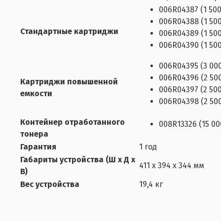
006R04387 (1 50
006R04388 (1 500
Стандартные картриджи
006R04389 (1 50
006R04390 (1 50
006R04395 (3 00
006R04396 (2 500
Картриджи повышенной
006R04397 (2 50
емкости
006R04398 (2 50
Контейнер отработанного
008R13326 (15 00
тонера
Гарантия
1 год
Габариты устройства (Ш x Д x
411 x 394 x 344 мм
В)
Вес устройства
19,4 кг