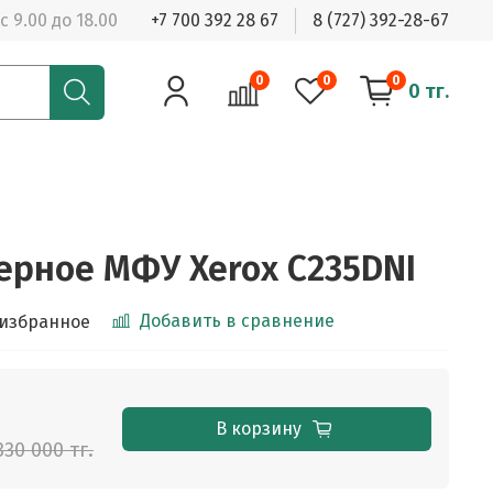
с 9.00 до 18.00
+7 700 392 28 67
8 (727) 392-28-67
0
0
0
0 тг.
ерное МФУ Xerox C235DNI
Добавить в сравнение
 избранное
В корзину
330 000 тг.