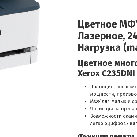
Цветное МФУ,
Лазерное, 24
Нагрузка (ma
Цветное мног
Xerox C235DNI
Полноцветное компа
мощности, произво
МФУ для малых и с
Яркие цвета привл
Возможности скани
легко оцифровыва
Функции печати