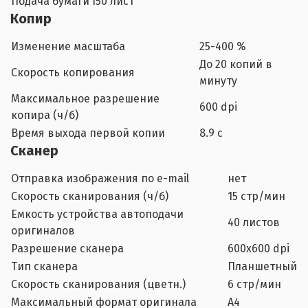
Подача бумаги
150 лист
Копир
Изменение масштаба
25-400 %
До 20 копий в
Скорость копирования
минуту
Максимальное разрешение
600 dpi
копира (ч/б)
Время выхода первой копии
8.9 с
Сканер
Отправка изображения по e-mail
нет
Скорость сканирования (ч/б)
15 стр/мин
Емкость устройства автоподачи
40 листов
оригиналов
Разрешение сканера
600х600 dpi
Тип сканера
Планшетный
Скорость сканирования (цветн.)
6 стр/мин
Максимальный формат оригинала
A4