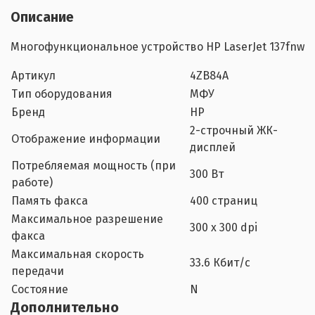
Описание
Многофункциональное устройство
HP LaserJet 137fnw
Артикул
4ZB84A
Тип оборудования
МФУ
Бренд
HP
2-строчный ЖК-
Отображение информации
дисплей
Потребляемая мощность (при
300 Вт
работе)
Память факса
400 страниц
Максимальное разрешение
300 x 300 dpi
факса
Максимальная скорость
33.6 Кбит/c
передачи
Состояние
N
Дополнительно