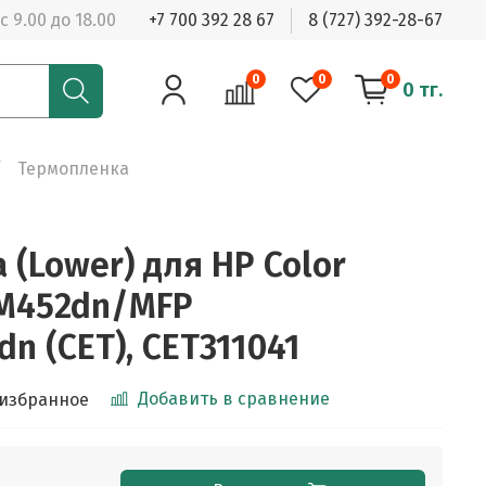
с 9.00 до 18.00
+7 700 392 28 67
8 (727) 392-28-67
0
0
0
0 тг.
Термопленка
(Lower) для HP Color
o M452dn/MFP
n (CET), CET311041
Добавить в сравнение
 избранное