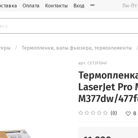
оставка
Оплата
Контакты
Вход
Пн-Пт 
теры
Термопленки, валы фьюзера, термоэлементы
арт.
CET311041
Термопленка 
LaserJet Pr
M377dw/477fd
(0)
В