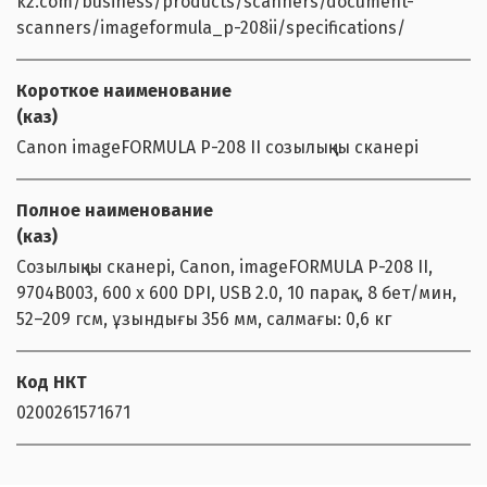
kz.com/business/products/scanners/document-
scanners/imageformula_p-208ii/specifications/
Короткое наименование
(каз)
Canon imageFORMULA P-208 II созылыңқы сканері
Полное наименование
(каз)
Созылыңқы сканері, Canon, imageFORMULA P-208 II,
9704B003, 600 x 600 DPI, USB 2.0, 10 парақ, 8 бет/мин,
52–209 гсм, ұзындығы 356 мм, салмағы: 0,6 кг
Код НКТ
0200261571671