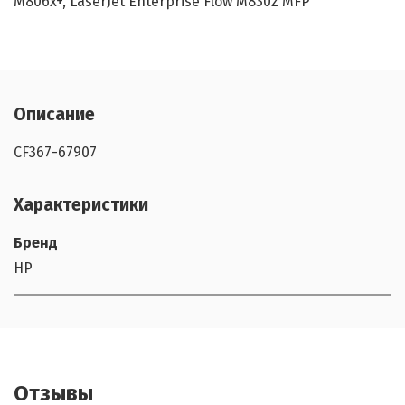
M806x+, LaserJet Enterprise Flow M830z MFP
Описание
CF367-67907
Характеристики
Бренд
HP
Отзывы