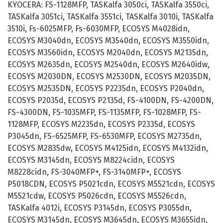
KYOCERA: FS-1128MFP, TASKalfa 3050ci, TASKalfa 3550ci,
TASKalfa 3051ci, TASKalfa 3551ci, TASKalfa 3010i, TASKalfa
3510i, Fs-6025MFP, Fs-6030MFP, ECOSYS M4028idn,
ECOSYS M3040dn, ECOSYS M3540dn, ECOSYS M3550idn,
ECOSYS M3560idn, ECOSYS M2040dn, ECOSYS M2135dn,
ECOSYS M2635dn, ECOSYS M2540dn, ECOSYS M2640idw,
ECOSYS M2030DN, ECOSYS M2530DN, ECOSYS M2035DN,
ECOSYS M2535DN, ECOSYS P2235dn, ECOSYS P2040dn,
ECOSYS P2035d, ECOSYS P2135d, FS-4100DN, FS-4200DN,
FS-4300DN, FS-1035MFP, FS-1135MFP, FS-1028MFP, FS-
1128MFP, ECOSYS M2235dn, ECOSYS P2335d, ECOSYS
P3045dn, FS-6525MFP, FS-6530MFP, ECOSYS M2735dn,
ECOSYS M2835dw, ECOSYS M4125idn, ECOSYS M4132idn,
ECOSYS M3145dn, ECOSYS M8224cidn, ECOSYS
M8228cidn, FS-3040MFP+, FS-3140MFP+, ECOSYS
P5018CDN, ECOSYS P5021cdn, ECOSYS M5521cdn, ECOSYS
M5521cdw, ECOSYS P5026cdn, ECOSYS M5526cdn,
TASKalfa 4012i, ECOSYS P3145dn, ECOSYS P3055dn,
ECOSYS M3145dn, ECOSYS M3645dn, ECOSYS M3655idn,