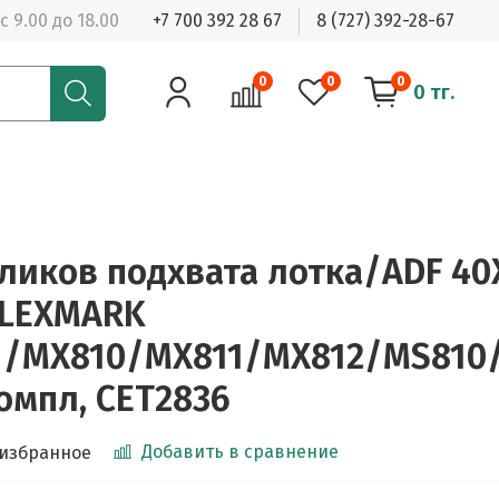
с 9.00 до 18.00
+7 700 392 28 67
8 (727) 392-28-67
0
0
0
0 тг.
ликов подхвата лотка/ADF 40
 LEXMARK
1/MX810/MX811/MX812/MS810
компл, CET2836
Добавить в сравнение
 избранное