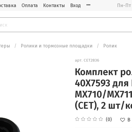
оставка
Оплата
Контакты
Вход
Пн-Пт 
теры
Ролики и тормозные площадки
Ролик
арт.
CET2836
Комплект ро
40X7593 для
MX710/MX71
(CET), 2 шт/
(0)
В