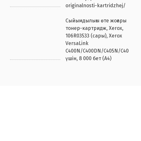
originalnosti-kartridzhej/
Сыйымдылығы өте жоғары
тонер-картридж, Xerox,
106R03533 (сары), Xerox
VersaLink
C400N/C400DN/C405N/C400DN
үшін, 8 000 бет (А4)