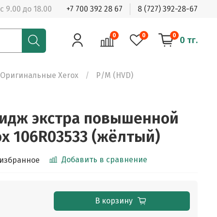
с 9.00 до 18.00
+7 700 392 28 67
8 (727) 392-28-67
0
0
0
0 тг.
Оригинальные Xerox
Р/М (HVD)
идж экстра повышенной
ox 106R03533 (жёлтый)
Добавить в сравнение
 избранное
В корзину