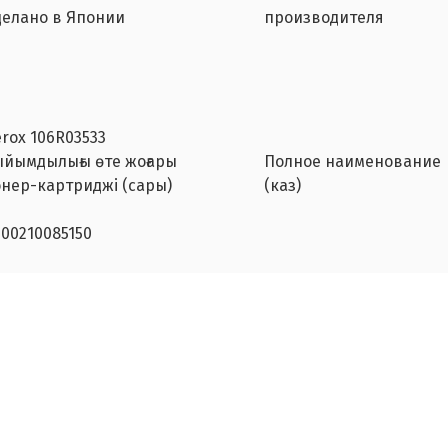
делано в Японии
производителя
erox 106R03533
ыйымдылығы өте жоғары
Полное наименование
онер-картриджі (сары)
(каз)
200210085150