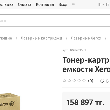
оставка
Оплата
Контакты
Вход
Пн-Пт 
тующие
Лазерные картриджи
Лазерные Xerox
арт.
106R03533
Тонер-картр
емкости Xer
(0)
В
158 897 тг.