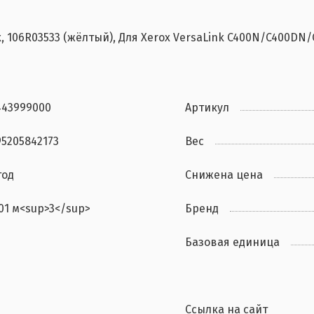
106R03533 (жёлтый), Для Xerox VersaLink C400N/C400DN/
443999000
Артикул
95205842173
Вес
год
Снижена цена
.01 м<sup>3</sup>
Бренд
Базовая единица
Ссылка на сайт