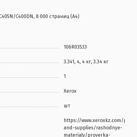
C405N/C400DN, 8 000 страниц (А4)
106R03533
3.341, 4, 4 кг, 3.34 кг
1
Xerox
шт
https://www.xeroxkz.com/paper
and-supplies/rashodnye-
materialy/proverka-