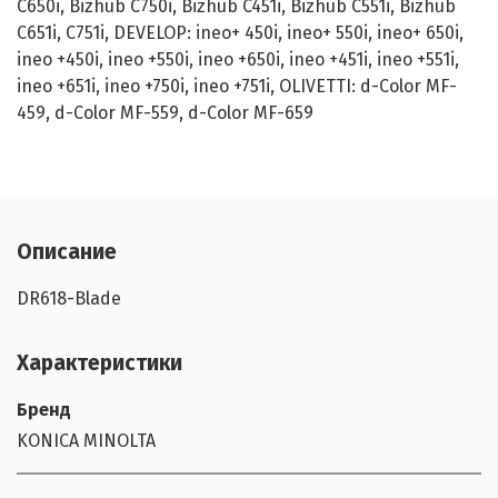
C650i, Bizhub C750i, Bizhub C451i, Bizhub C551i, Bizhub
C651i, C751i, DEVELOP: ineo+ 450i, ineo+ 550i, ineo+ 650i,
ineo +450i, ineo +550i, ineo +650i, ineo +451i, ineo +551i,
ineo +651i, ineo +750i, ineo +751i, OLIVETTI: d-Color MF-
459, d-Color MF-559, d-Color MF-659
Описание
DR618-Blade
Характеристики
Бренд
KONICA MINOLTA