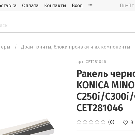
оставка
Оплата
Контакты
Вход
Пн-Пт 
теры
Драм-юниты, блоки проявки и их компоненты
арт.
CET281046
Ракель черн
KONICA MINO
C250i/C300i/
CET281046
(0)
В