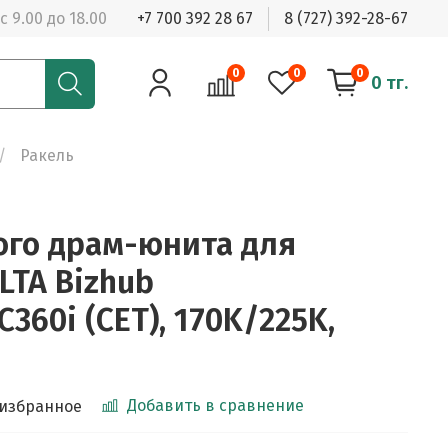
с 9.00 до 18.00
+7 700 392 28 67
8 (727) 392-28-67
0
0
0
0 тг.
Ракель
ого драм-юнита для
LTA Bizhub
C360i (CET), 170K/225K,
Добавить в сравнение
 избранное