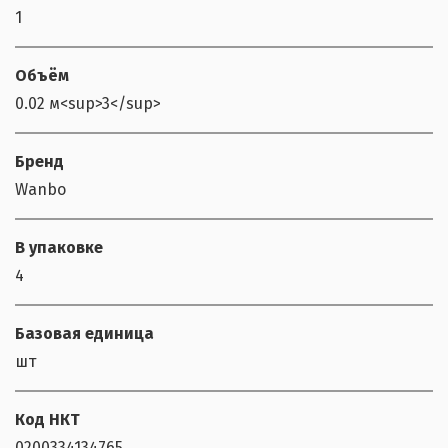
1
Объём
0.02 м<sup>3</sup>
Бренд
Wanbo
В упаковке
4
Базовая единица
шт
Код НКТ
0200334134765