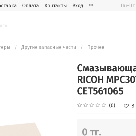
оставка
Оплата
Контакты
Вход
Пн-Пт 
теры
Другие запасные части
Прочее
Смазывающая
RICOH MPC307
CET561065
(0)
В
0 тг.