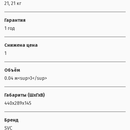
21, 21 кг
Гарантия
1 год
Снижена цена
1
Объём
0.04 м<sup>3</sup>
Габариты (ШхГхВ)
440x289x145
Бренд
SVC