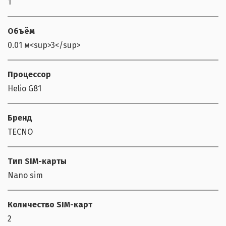
1
Объём
0.01 м<sup>3</sup>
Процессор
Helio G81
Бренд
TECNO
Тип SIM-карты
Nano sim
Количество SIM-карт
2