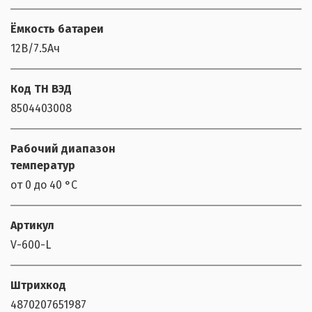
Ёмкость батареи
12В/7.5Ач
Код ТН ВЭД
8504403008
Рабочий диапазон
температур
от 0 до 40 °С
Артикул
V-600-L
Штрихкод
4870207651987