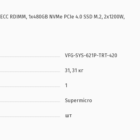
ECC RDIMM, 1x480GB NVMe PCIe 4.0 SSD M.2, 2x1200W,
VFG-SYS-621P-TRT-420
31, 31 кг
1
Supermicro
шт