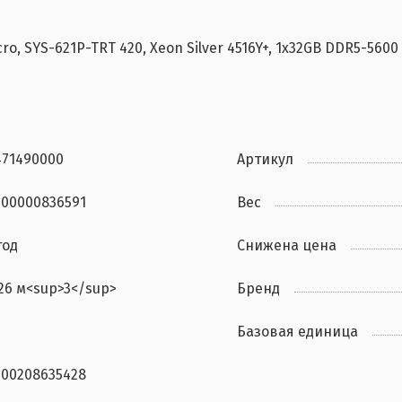
SYS-621P-TRT 420, Xeon Silver 4516Y+, 1x32GB DDR5-5600 
471490000
Артикул
000000836591
Вес
год
Снижена цена
.26 м<sup>3</sup>
Бренд
Базовая единица
200208635428