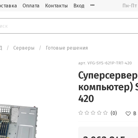
оставка
Оплата
Контакты
Вход
Пн-Пт 
Д
Cерверы
Готовые решения
арт.
VFG-SYS-621P-TRT-420
Суперсерве
компьютер) 
420
(0)
В