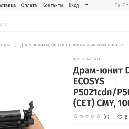
оставка
Оплата
Контакты
Вход
Пн-Пт 
теры
Драм-юниты, блоки проявки и их компоненты
арт.
CET471073
Драм-юнит D
ECOSYS
P5021cdn/P5
(CET) CMY, 10
(0)
В