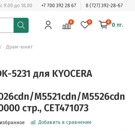
с 9.00 до 18.00
+7 700 392 28 67
8 (727) 392-28-67
0
0
0
0 тг.
Драм-юнит
K-5231 для KYOCERA
026cdn/M5521cdn/M5526cdn
0000 стр., CET471073
Добавить в сравнение
 избранное