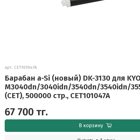
арт.
CET101047A
Барабан a-Si (новый) DK-3130 для K
M3040dn/3040idn/3540dn/3540idn/355
(CET), 500000 стр., CET101047A
67 700 тг.
В корзину